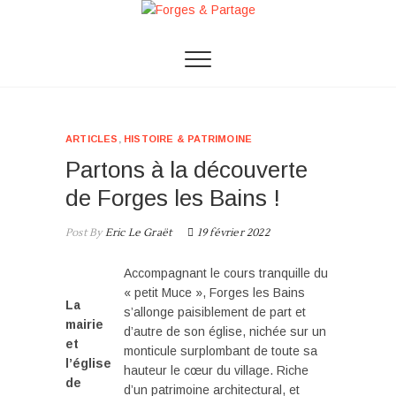
Skip
to
Forges & Partage
FORGES & PARTAGE EST UN ESPACE
content
CONVIVIAL OÙ CHACUN AIME SE RETROUVER
AFIN DE DÉCOUVRIR ET MIEUX COMPRENDRE
LE MONDE QUI NOUS ENTOURE !
ARTICLES
,
HISTOIRE & PATRIMOINE
Partons à la découverte
de Forges les Bains !
Post By
Eric Le Graët
19 février 2022
Accompagnant le cours tranquille du
« petit Muce », Forges les Bains
La
s’allonge paisiblement de part et
mairie
d’autre de son église, nichée sur un
et
monticule surplombant de toute sa
l’église
hauteur le cœur du village. Riche
de
d’un patrimoine architectural, et