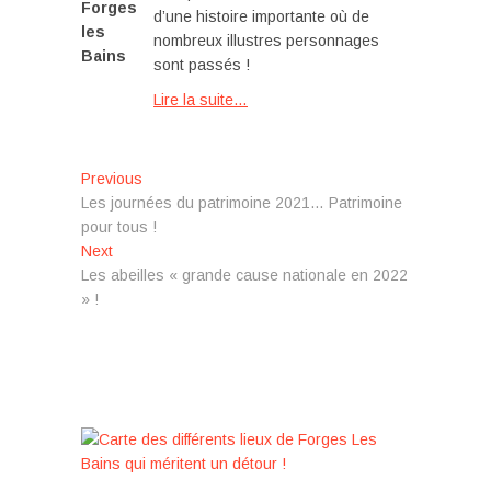
Forges
d’une histoire importante où de
les
nombreux illustres personnages
Bains
sont passés !
Lire la suite…
Navigation
Previous
Previous
post:
Les journées du patrimoine 2021… Patrimoine
de
pour tous !
l’article
Next
Next
post:
Les abeilles « grande cause nationale en 2022
» !